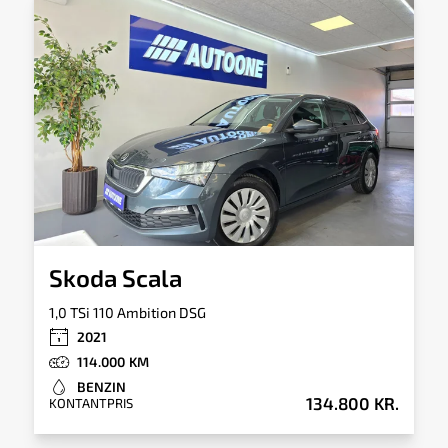
hvilket gør den markant mere engagerende
Totalvægt
Tankkapacitet
at køre end mange af konkurrenterne i
1.845kg
42l
klassen.
Tilkoblingsvægt
Tilkoblingsvægt
med bremser
uden bremser
1.300kg
550kg
Skoda Scala
1,0 TSi 110 Ambition DSG
2021
114.000
BENZIN
134.800 KR.
KONTANTPRIS