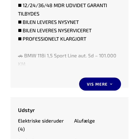
◼️ 12/24/36/48 MDR UDVIDET GARANTI
TILBYDES
◼️ BILEN LEVERES NYSYNET
◼️ BILEN LEVERES NYSERVICERET
◼️ PROFESSIONELT KLARGJORT
🚗 BMW 118i 1,5 Sport Line aut. 5d – 101.000
KM
📅 Årgang: 2020
⛽ Op til 22 km/l
VIS MERE
3
🚗 HIGHLIGHTS AF UDSTYR:
Udstyr
⭐️ SPORT LINE UDSTYRSPAKKE
Elektriske sideruder
Alufælge
⭐️ DIGITALT COCKPIT
(4)
⭐️ LÆDERINDTRÆK