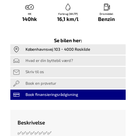
HK
Forbrug (WLTP)
Drivmiddel
140hk
16,1 km/l
Benzin
Se bilen her:
Københavnsvej 103
4000 Roskilde
Hvad er din byttebil værd?
Skriv til os
Book en prøvetur
Book finansieringsrådgivning
Beskrivelse
✅✅✅✅✅✅✅✅