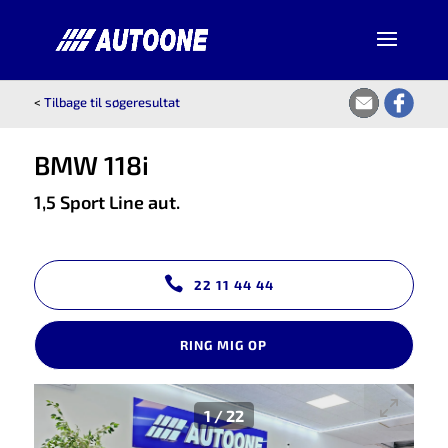
<
Tilbage til søgeresultat
BMW 118i
1,5 Sport Line aut.
22 11 44 44
RING MIG OP
1
/
22