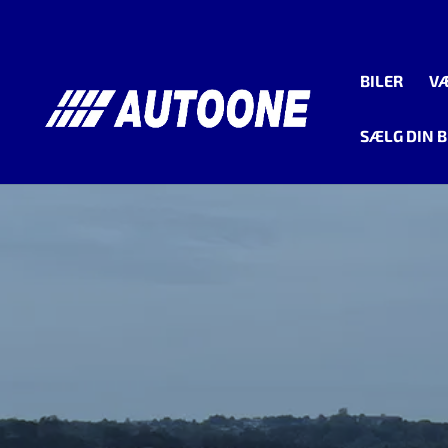
BILER
V
SÆLG DIN B