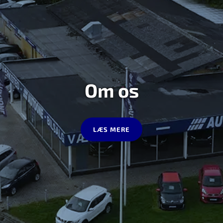
Om os
LÆS MERE