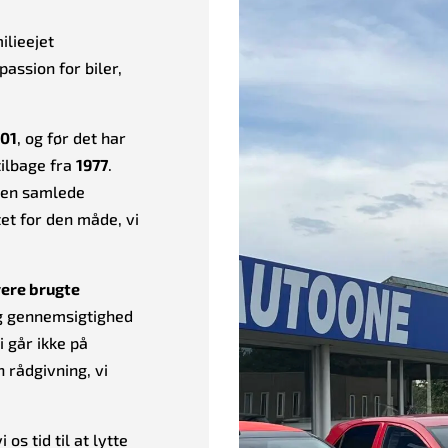
ilieejet
assion for biler,
01
, og før det har
tilbage fra
1977
.
 den samlede
et for den måde, vi
ere brugte
og gennemsigtighed
i går ikke på
 rådgivning, vi
 os tid til at lytte