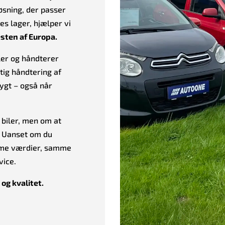
øsning, der passer
res lager, hjælper vi
sten af Europa.
ler og håndterer
ig håndtering af
rygt – også når
biler, men om at
. Uanset om du
amme værdier, samme
vice.
og kvalitet.