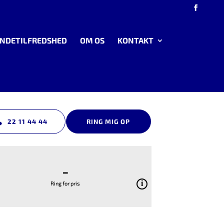
NDETILFREDSHED
OM OS
KONTAKT
22 11 44 44
RING MIG OP
-
Ring for pris