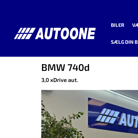
BILER
V
SÆLG DIN B
<
Tilbage til søgeresultat
BMW 740d
3,0 xDrive aut.