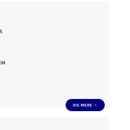
S
 KM
VIS MERE
3