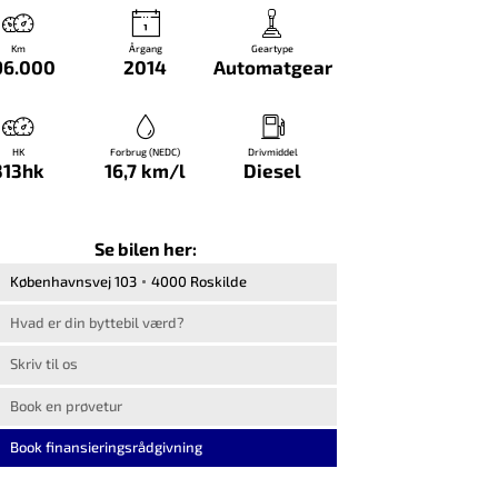
Km
Årgang
Geartype
96.000
2014
Automatgear
HK
Forbrug (NEDC)
Drivmiddel
313hk
16,7 km/l
Diesel
Se bilen her:
Københavnsvej 103
4000 Roskilde
Hvad er din byttebil værd?
Skriv til os
Book en prøvetur
Book finansieringsrådgivning