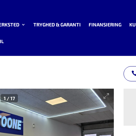
ÆRKSTED
TRYGHED & GARANTI
FINANSIERING
KU
IL
1
/
17