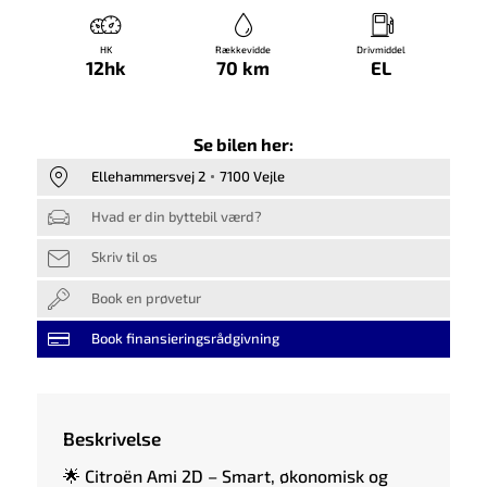
HK
Rækkevidde
Drivmiddel
12hk
70 km
EL
Se bilen her:
Ellehammersvej 2
7100 Vejle
Hvad er din byttebil værd?
Skriv til os
Book en prøvetur
Book finansieringsrådgivning
Beskrivelse
🌟 Citroën Ami 2D – Smart, økonomisk og