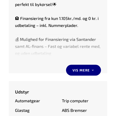
perfekt til bykørsel!🌟
🏦 Finansiering fra kun 1.105kr./md. og 0 kr. i
udbetaling – inkl. Nummerplader.
💰 Mulighed for Finansiering via Santander
samt AL-finans – Fast og variabel rente med,
og uden udbetaling
📅 Hurtig levering – kør hjem samme dag
VIS MERE
3
(ved danske biler)
🗺️ Mulighed for tilkøb af udvidet garanti
gennem Garanti-Gruppen
Udstyr
📇 Nummerplader er inkluderet i prisen
Automatgear
Trip computer
🔏 Den annoncerede pris er uden udvidet
Glastag
ABS Bremser