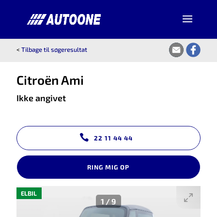
<
Tilbage til søgeresultat
Citroën Ami
Ikke angivet
22 11 44 44
RING MIG OP
ELBIL
1
/
9