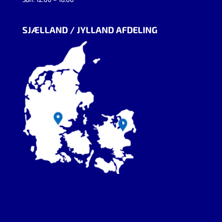
SJÆLLAND / JYLLAND AFDELING