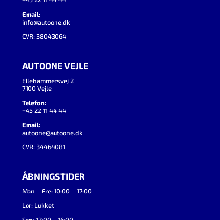
+45 22 11 44 44
Email:
info@autoone.dk
CVR: 38043064
AUTOONE VEJLE
Ellehammersvej 2
7100 Vejle
Telefon:
+45 22 11 44 44
Email:
autoone@autoone.dk
CVR: 34464081
ÅBNINGSTIDER
Man – Fre: 10:00 – 17:00
Lør: Lukket
Søn: 12:00 – 16:00