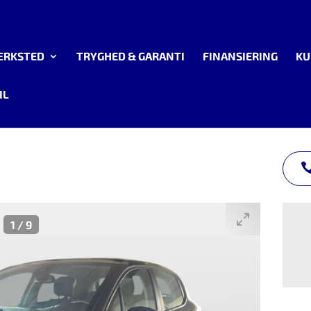
ÆRKSTED
TRYGHED & GARANTI
FINANSIERING
KU
IL
1
/
9