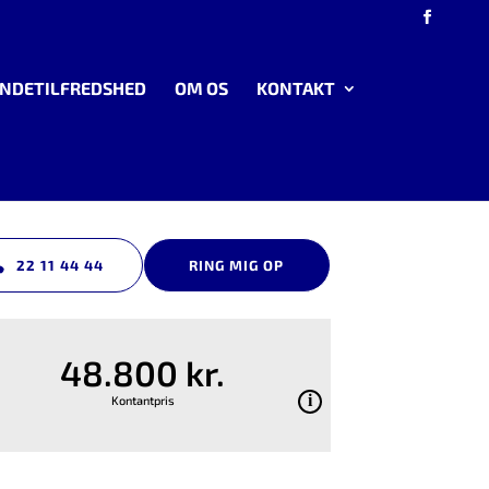
NDETILFREDSHED
OM OS
KONTAKT
22 11 44 44
RING MIG OP
48.800 kr.
Kontantpris