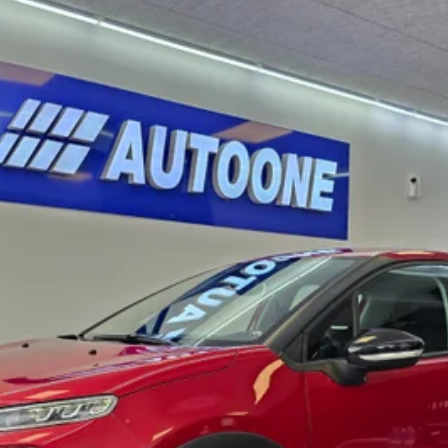
Antal døre
Bredde
5
1,75m
Totalvægt
Tankkapacitet
1.510kg
45l
gt