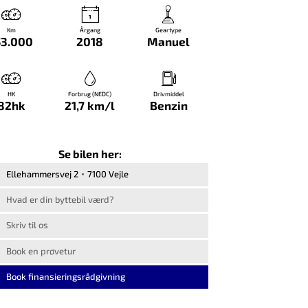
Km
Årgang
Geartype
53.000
2018
Manuel
HK
Forbrug (NEDC)
Drivmiddel
82hk
21,7 km/l
Benzin
Se bilen her:
Ellehammersvej 2
7100 Vejle
Hvad er din byttebil værd?
Skriv til os
Book en prøvetur
Book finansieringsrådgivning