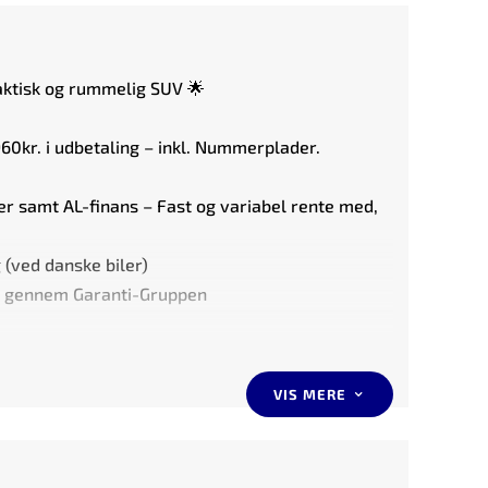
raktisk og rummelig SUV 🌟
960kr. i udbetaling – inkl. Nummerplader.
er samt AL-finans – Fast og variabel rente med,
 (ved danske biler)
nti gennem Garanti-Gruppen
garanti inkluderet i prisen.
VIS MERE
3
anti-gruppen – Starter fra kun 4.995. kr.