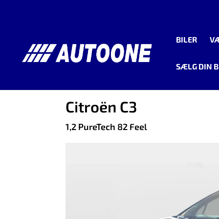
BILER
V
SÆLG DIN B
<
Tilbage til søgeresultat
Citroën C3
1,2 PureTech 82 Feel