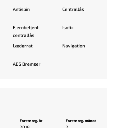
Antispin
Centrallås
Fjernbetjent
Isofix
centrallås
Læderrat
Navigation
ABS Bremser
e – send os oplysninger, og vi giver et fair tilbud.
port – vi kan også tage din brugte bil med
 adresse Ellehammersvej 2A, 7100 Vejle og er klar
ndet er angivet).
Første reg. år
Første reg. måned
2018
2