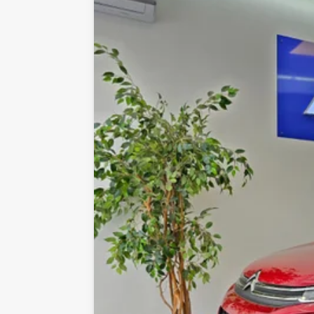
Rummelighed og mål
Karosseri
Farve
Halvkombi
Sort
Højde
Længde
1,47m
4m
Tilkoblingsvægt med
Tilkoblingsvæ
bremser
uden bremser
450kg
555kg