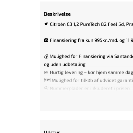
Beskrivelse
🌟 Citroën C3 1,2 PureTech 82 Feel 5d, P
🏦 Finansiering fra kun 995kr./md. og 11.
💰 Mulighed for Finansiering via Santand
og uden udbetaling
📅 Hurtig levering – kør hjem samme dag
🗺️ Mulighed for tilkøb af udvidet gara
📇 Nummerplader er inkluderet i prisen
🔏 Den annoncerede pris er uden udvidet 
🔏 Mulighed for tilkøb af op til 3 års Gar
🚗 UDSTYRS-HØJDEPUNKTER:
Udstyr