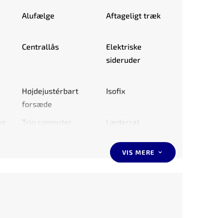
Alufælge
Aftageligt træk
Centrallås
Elektriske
sideruder
Højdejustérbart
Isofix
forsæde
æg
Trip computer
Læderrat
Sædevarme
Træk
VIS MERE
3