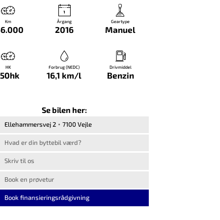
Km
Årgang
Geartype
66.000
2016
Manuel
HK
Forbrug (NEDC)
Drivmiddel
150hk
16,1 km/l
Benzin
Se bilen her:
Ellehammersvej 2
7100 Vejle
Hvad er din byttebil værd?
Skriv til os
Book en prøvetur
Book finansieringsrådgivning