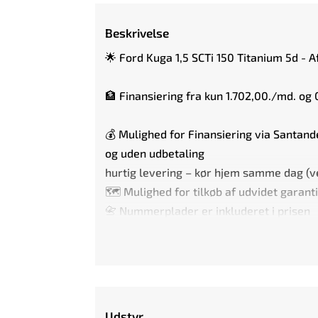
Beskrivelse
🌟 Ford Kuga 1,5 SCTi 150 Titanium 5d - A
🏦 Finansiering fra kun 1.702,00./md. og 
💰 Mulighed for Finansiering via Santand
og uden udbetaling
hurtig levering – kør hjem samme dag (v
🗺️ Mulighed for tilkøb af udvidet gara
📇 Nummerplader er inkluderet i prisen
🔏 Den annoncerede pris er uden udvidet 
🔏 Mulighed for tilkøb af op til 3 års Gar
🚗 UDSTYRS-HØJDEPUNKTER:
Udstyr