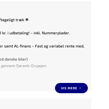
ftageligt træk 🌟
0 kr. i udbetaling! – inkl. Nummerplader.
er samt AL-finans – Fast og variabel rente med,
ed danske biler)
nti gennem Garanti-Gruppen
garanti inkluderet i prisen.
VIS MERE
3
anti-gruppen – Starter fra kun 4.995. kr.