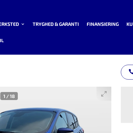
ÆRKSTED
TRYGHED & GARANTI
FINANSIERING
KU
IL
1
/
18