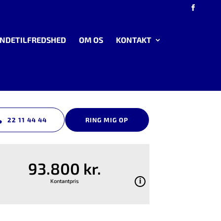
NDETILFREDSHED
OM OS
KONTAKT
22 11 44 44
RING MIG OP
93.800 kr.
Kontantpris