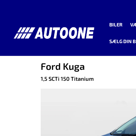
BILER
V
SÆLG DIN B
<
Tilbage til søgeresultat
Ford Kuga
1,5 SCTi 150 Titanium