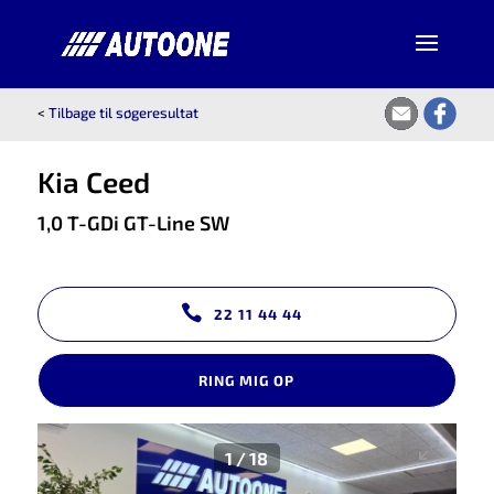
<
Tilbage til søgeresultat
Kia Ceed
1,0 T-GDi GT-Line SW
22 11 44 44
RING MIG OP
1
/
18