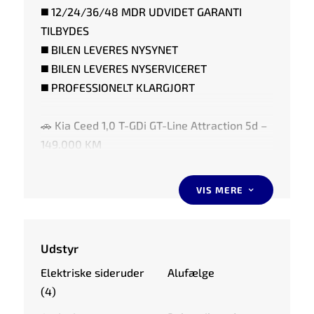
◼️ 12/24/36/48 MDR UDVIDET GARANTI
TILBYDES
◼️ BILEN LEVERES NYSYNET
◼️ BILEN LEVERES NYSERVICERET
◼️ PROFESSIONELT KLARGJORT
🚗 Kia Ceed 1,0 T-GDi GT-Line Attraction 5d –
149.000 KM
📅 Årgang: 2018
⛽ Op til 19,2 km/l
VIS MERE
3
🚗 HIGHLIGHTS AF UDSTYR:
Udstyr
⭐️ GT-LINE EKSTERIØR & KABINE
Elektriske sideruder
Alufælge
⭐️ NAVIGATION
(4)
⭐️ APPLE CARPLAY & ANDROID AUTO