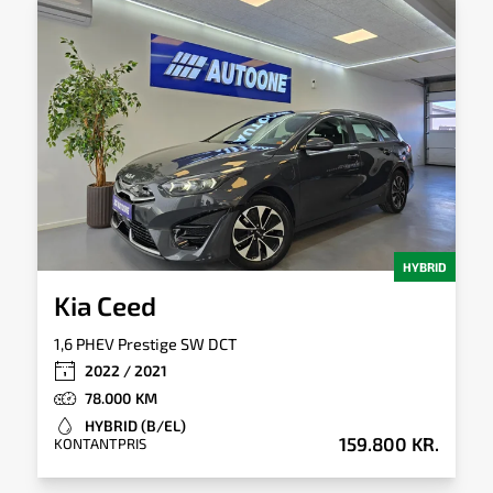
fungerer perfekt både til bykørsel og
Totalvægt
Tankkapacitet
længere motorvejsture.
1.820kg
53l
Tilkoblingsvægt
Tilkoblingsvægt
med bremser
uden bremser
1.200kg
566kg
HYBRID
Kia Ceed
1,6 PHEV Prestige SW DCT
2022 / 2021
78.000
HYBRID (B/EL)
159.800 KR.
KONTANTPRIS