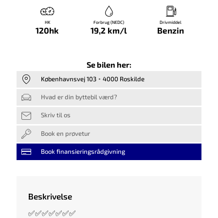
HK
Forbrug (NEDC)
Drivmiddel
120hk
19,2 km/l
Benzin
Se bilen her:
Københavnsvej 103
4000 Roskilde
Hvad er din byttebil værd?
Skriv til os
Book en prøvetur
Book finansieringsrådgivning
Beskrivelse
✅✅✅✅✅✅✅