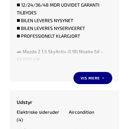
◼️ 12/24/36/48 MDR UDVIDET GARANTI
TILBYDES
◼️ BILEN LEVERES NYSYNET
◼️ BILEN LEVERES NYSERVICERET
◼️ PROFESSIONELT KLARGJORT
🚗 Mazda 2 1,5 SkyActiv-G 90 Niseko 5d –
62.000 KM
📅 Årgang: 2019
⛽ Op til 22,4 km/l
VIS MERE
3
🚗 HIGHLIGHTS AF UDSTYR:
Udstyr
⭐️ NØGLEFRI TÆNDING
Elektriske sideruder
Aircondition
⭐️ FARTPILOT
(4)
⭐️ PARKERINGSSENSOR BAG