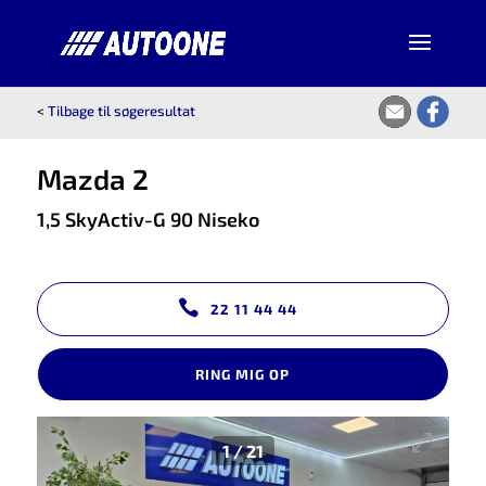
<
Tilbage til søgeresultat
Mazda 2
1,5 SkyActiv-G 90 Niseko
22 11 44 44
RING MIG OP
1
/
21