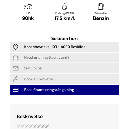
HK
Forbrug (WLTP)
Drivmiddel
90hk
17,5 km/l
Benzin
Se bilen her:
Københavnsvej 103
4000 Roskilde
Hvad er din byttebil værd?
Skriv til os
Book en prøvetur
Book finansieringsrådgivning
Beskrivelse
✅✅✅✅✅✅✅✅