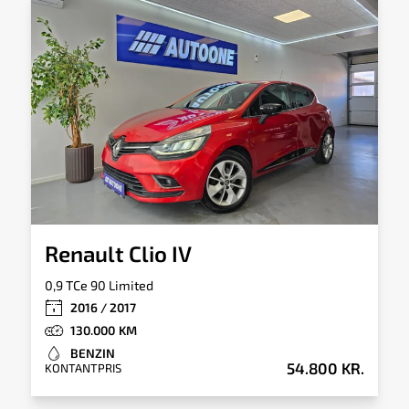
Totalvægt
Tankkapacitet
1.510kg
43l
Tilkoblingsvægt
Tilkoblingsvægt
med bremser
uden bremser
900kg
560kg
Renault Clio IV
0,9 TCe 90 Limited
2016 / 2017
130.000
BENZIN
54.800 KR.
KONTANTPRIS