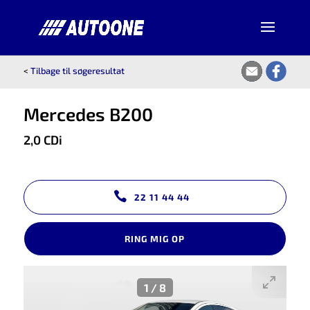
<
Tilbage til søgeresultat
Mercedes B200
2,0 CDi
22 11 44 44
RING MIG OP
1
/
8