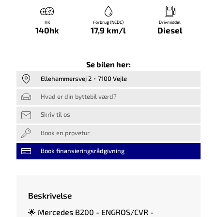
HK
Forbrug (NEDC)
Drivmiddel
140hk
17,9 km/l
Diesel
Se bilen her:
Ellehammersvej 2
7100 Vejle
Hvad er din byttebil værd?
Skriv til os
Book en prøvetur
Book finansieringsrådgivning
Beskrivelse
🌟 Mercedes B200 - ENGROS/CVR -