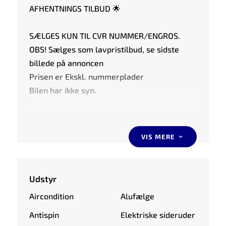
AFHENTNINGS TILBUD 🌟
SÆLGES KUN TIL CVR NUMMER/ENGROS.
OBS! Sælges som lavpristilbud, se sidste
billede på annoncen
Prisen er Ekskl. nummerplader
Bilen har ikke syn.
📅 Hurtig levering – kør hjem samme dag
(ved danske biler)
VIS MERE
3
🚗 UDSTYRS-HØJDEPUNKTER:
☑️ Fartpilot
Udstyr
☑️ Træk (1.500 kg)
Aircondition
Alufælge
☑️ El-Ruder
☑️ El-Spejle
Antispin
Elektriske sideruder