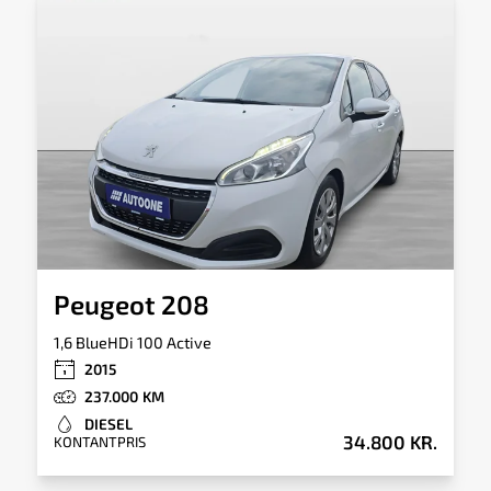
Totalvægt
Tankkapacitet
1.875kg
54l
Tilkoblingsvægt
Tilkoblingsvægt
med bremser
uden bremser
1.500kg
540kg
Peugeot 208
1,6 BlueHDi 100 Active
2015
237.000
DIESEL
34.800 KR.
KONTANTPRIS