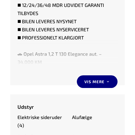
◼️ 12/24/36/48 MDR UDVIDET GARANTI
TILBYDES
◼️ BILEN LEVERES NYSYNET
◼️ BILEN LEVERES NYSERVICERET
◼️ PROFESSIONELT KLARGJORT
🚗 Opel Astra 1,2 T 130 Elegance aut. –
34.000 KM
📅 Årgang: 2023
⛽ Op til 22 km/l
VIS MERE
3
🚗 HIGHLIGHTS AF UDSTYR:
Udstyr
⭐️ AUTOMATGEAR
Elektriske sideruder
Alufælge
⭐️ 360° KAMERA
(4)
⭐️ ADAPTIV FARTPILOT