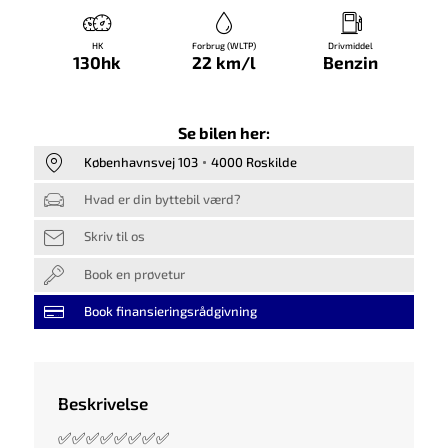
HK
Forbrug (WLTP)
Drivmiddel
130hk
22 km/l
Benzin
Se bilen her:
Københavnsvej 103
4000 Roskilde
Hvad er din byttebil værd?
Skriv til os
Book en prøvetur
Book finansieringsrådgivning
Beskrivelse
✅✅✅✅✅✅✅✅