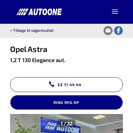
<
Tilbage til søgeresultat
Opel Astra
1,2 T 130 Elegance aut.
22 11 44 44
RING MIG OP
1
/
22