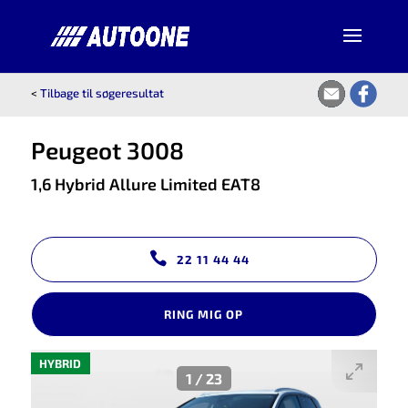
<
Tilbage til søgeresultat
Peugeot 3008
1,6 Hybrid Allure Limited EAT8
22 11 44 44
RING MIG OP
HYBRID
1
/
23