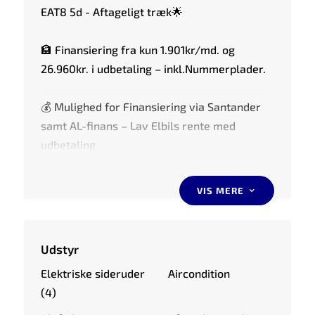
EAT8 5d - Aftageligt træk🌟
🏦 Finansiering fra kun 1.901kr/md. og
26.960kr. i udbetaling – inkl.Nummerplader.
💰 Mulighed for Finansiering via Santander
samt AL-finans – Lav Elbils rente med
udbetaling
📅 Hurtig levering – kør hjem samme dag
(ved danske biler)
VIS MERE
3
🗺️ Mulighed for tilkøb af udvidet garanti
gennem Garanti-Gruppen
📇 Nummerplader er inkluderet i prisen
Udstyr
Elektriske sideruder
Aircondition
🔏 Den annoncerede pris er uden udvidet
(4)
garanti inkluderet i prisen.