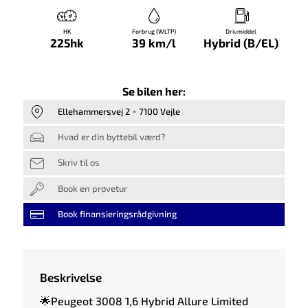
HK
Forbrug (WLTP)
Drivmiddel
225hk
39 km/l
Hybrid (B/EL)
Se bilen her:
Ellehammersvej 2
7100 Vejle
Hvad er din byttebil værd?
Skriv til os
Book en prøvetur
Book finansieringsrådgivning
Beskrivelse
🌟Peugeot 3008 1,6 Hybrid Allure Limited