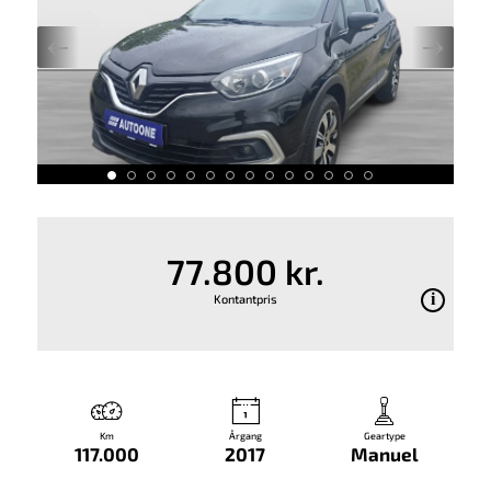
77.800 kr.
Kontantpris
Km
Årgang
Geartype
117.000
2017
Manuel