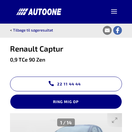
<
Tilbage til søgeresultat
Renault Captur
0,9 TCe 90 Zen
22 11 44 44
RING MIG OP
1
/
14