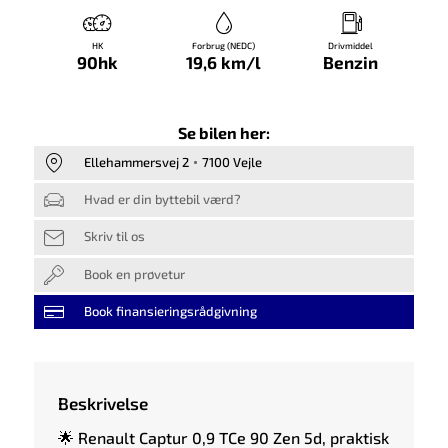
HK
Forbrug (NEDC)
Drivmiddel
90hk
19,6 km/l
Benzin
Se bilen her:
Ellehammersvej 2
7100 Vejle
Hvad er din byttebil værd?
Skriv til os
Book en prøvetur
Book finansieringsrådgivning
Beskrivelse
🌟 Renault Captur 0,9 TCe 90 Zen 5d, praktisk