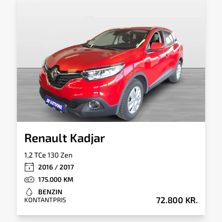
Totalvægt
Tankkapacitet
1.658kg
45l
Tilkoblingsvægt
Tilkoblingsvægt
med bremser
uden bremser
1.200kg
510kg
Renault Kadjar
1,2 TCe 130 Zen
2016 / 2017
175.000
BENZIN
72.800 KR.
KONTANTPRIS