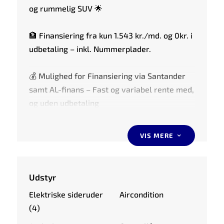
og rummelig SUV 🌟
🏦 Finansiering fra kun 1.543 kr./md. og 0kr. i
udbetaling – inkl. Nummerplader.
💰 Mulighed for Finansiering via Santander
samt AL-finans – Fast og variabel rente med,
og uden udbetaling
📅 Hurtig levering – kør hjem samme dag
(ved danske biler)
VIS MERE
3
🗺️ Mulighed for tilkøb af udvidet garanti
gennem Garanti-Gruppen
📇 Nummerplader er inkluderet i prisen
Udstyr
Elektriske sideruder
Aircondition
🔏 Den annoncerede pris er uden udvidet
(4)
garanti inkluderet i prisen.