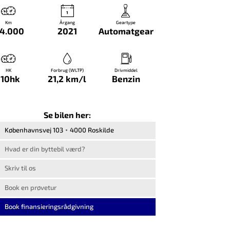
Km
Årgang
Geartype
14.000
2021
Automatgear
HK
Forbrug (WLTP)
Drivmiddel
110hk
21,2 km/l
Benzin
Se bilen her:
Københavnsvej 103
4000 Roskilde
Hvad er din byttebil værd?
Skriv til os
Book en prøvetur
Book finansieringsrådgivning