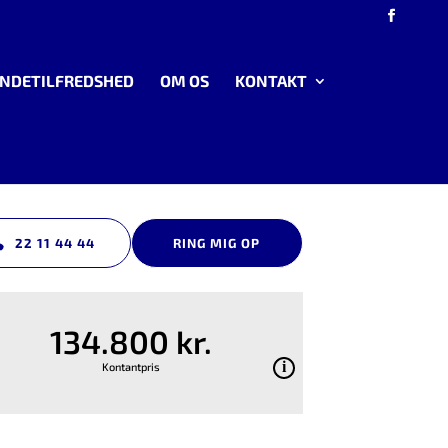
NDETILFREDSHED
OM OS
KONTAKT
22 11 44 44
RING MIG OP
134.800 kr.
Kontantpris