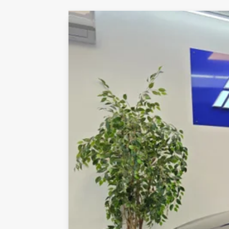
Km/L
Km/L
21,2 km/l
21,2 km/l
Rummelighed og mål
Karosseri
Farve
Halvkombi Aut.
Koksmetal
Højde
Længde
1,5m
4,36m
Tilkoblingsvægt med
Tilkoblingsvæ
bremser
uden bremser
1.200kg
418kg