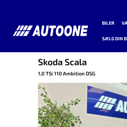
BILER
V
SÆLG DIN B
<
Tilbage til søgeresultat
Skoda Scala
1,0 TSi 110 Ambition DSG