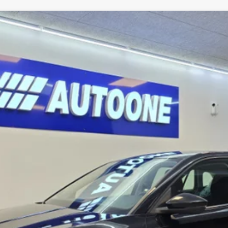
CO2
Antal Airbags
129 gram/km
7
Antal døre
Bredde
5
1,79m
Totalvægt
Tankkapacitet
1.660kg
50l
gt