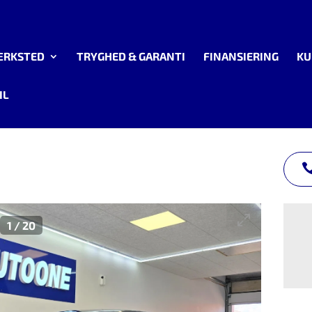
ÆRKSTED
TRYGHED & GARANTI
FINANSIERING
KU
IL
1
/
20