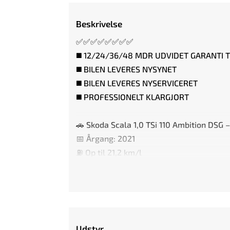
Beskrivelse
✅✅✅✅✅✅✅✅
◼️ 12/24/36/48 MDR UDVIDET GARANTI 
◼️ BILEN LEVERES NYSYNET
◼️ BILEN LEVERES NYSERVICERET
◼️ PROFESSIONELT KLARGJORT
🚗 Skoda Scala 1,0 TSi 110 Ambition DSG 
📅 Årgang: 2021
⛽ Op til 21,2 km/l
🚗 HIGHLIGHTS AF UDSTYR:
⭐️ DSG AUTOMATGEAR
⭐️ LED KØRELYS
Udstyr