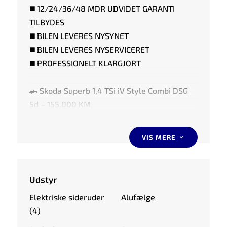
◼️ 12/24/36/48 MDR UDVIDET GARANTI
TILBYDES
◼️ BILEN LEVERES NYSYNET
◼️ BILEN LEVERES NYSERVICERET
◼️ PROFESSIONELT KLARGJORT
🚗 Skoda Superb 1,4 TSi iV Style Combi DSG
5d – 155.000 KM
📅 Årgang: 2020
⛽ Op til 36,2 km/l
VIS MERE
3
🔋 Elektrisk rækkevidde op til 66 km
Her får du en ekstremt rummelig og
Udstyr
veludstyret plug-in hybrid stationcar med
Elektriske sideruder
Alufælge
masser af komfort, stærk totaløkonomi og et
(4)
imponerende udstyrsniveau. Skoda Superb