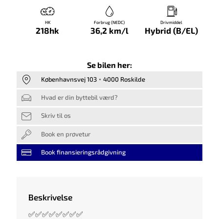
HK
Forbrug (NEDC)
Drivmiddel
218hk
36,2 km/l
Hybrid (B/EL)
Se bilen her:
Københavnsvej 103
4000 Roskilde
Hvad er din byttebil værd?
Skriv til os
Book en prøvetur
Book finansieringsrådgivning
Beskrivelse
✅✅✅✅✅✅✅✅