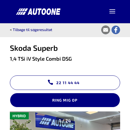
<
Tilbage til søgeresultat
Skoda Superb
1,4 TSi iV Style Combi DSG
22 11 44 44
RING MIG OP
HYBRID
1
/
24