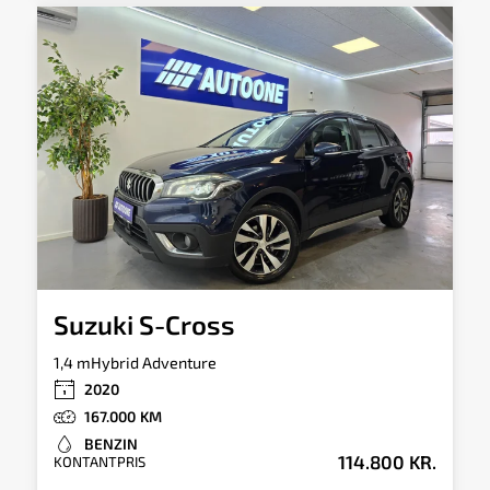
el-bagklap og adaptive LED-forlygter.
Komforten er i top både i byen og på lange
motorvejsture.
Suzuki S-Cross
1,4 mHybrid Adventure
2020
167.000
BENZIN
114.800 KR.
KONTANTPRIS