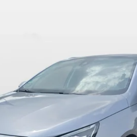
m
7
Antal døre
Bredde
5
1,81m
Totalvægt
Tankkapacitet
2.000kg
60l
gt