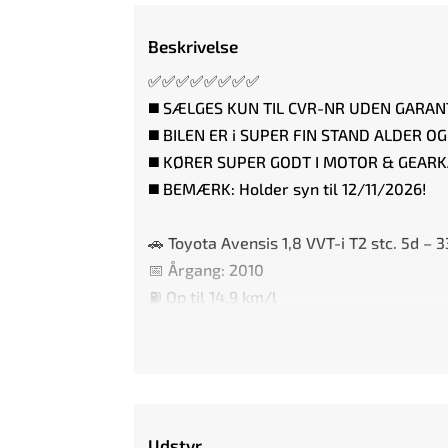
Beskrivelse
✅✅✅✅✅✅✅✅
◼️ SÆLGES KUN TIL CVR-NR UDEN GARAN
◼️ BILEN ER i SUPER FIN STAND ALDER O
◼️ KØRER SUPER GODT I MOTOR & GEAR
◼️ BEMÆRK: Holder syn til 12/11/2026!
🚗 Toyota Avensis 1,8 VVT-i T2 stc. 5d –
📅 Årgang: 2010
⛽ Op til 14,9 km/l
🚗 HIGHLIGHTS AF UDSTYR:
⭐️ FULDAUTOMATISK KLIMAANLÆG
⭐️ FARTPILOT
Udstyr