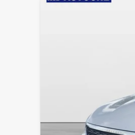
14,9 km/l
154 gram/k
Rummelighed og mål
Karosseri
Farve
St.car
Gråmetal
Højde
Længde
1,48m
4,77m
Tilkoblingsvægt med
Tilkoblingsvæ
bremser
uden bremser
1.500kg
615kg