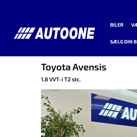
BILER
V
SÆLG DIN B
<
Tilbage til søgeresultat
Toyota Avensis
1,8 VVT-i T2 stc.