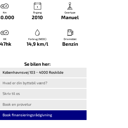
Km
Årgang
Geartype
30.000
2010
Manuel
HK
Forbrug (NEDC)
Drivmiddel
147hk
14,9 km/l
Benzin
Se bilen her:
Københavnsvej 103
4000 Roskilde
Hvad er din byttebil værd?
Skriv til os
Book en prøvetur
Book finansieringsrådgivning