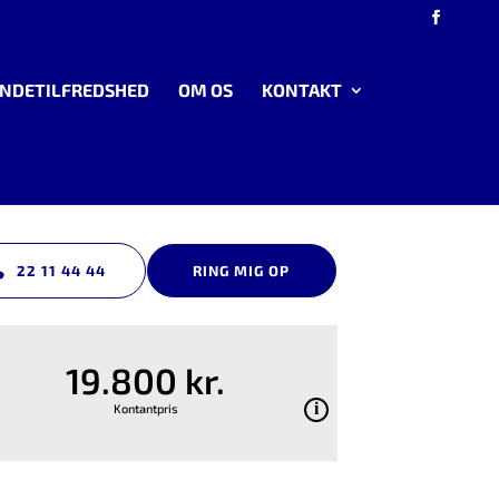
NDETILFREDSHED
OM OS
KONTAKT
22 11 44 44
RING MIG OP
19.800 kr.
Kontantpris