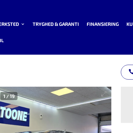
ÆRKSTED
TRYGHED & GARANTI
FINANSIERING
KU
IL
1
/
19