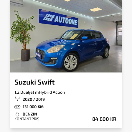
Totalvægt
Tankkapacitet
1.450kg
42l
Tilkoblingsvægt
Tilkoblingsvægt
med bremser
uden bremser
730kg
495kg
Suzuki Swift
1,2 Dualjet mHybrid Action
2020 / 2019
131.000
BENZIN
84.800 KR.
KONTANTPRIS