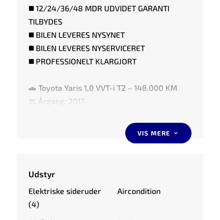
◼️ 12/24/36/48 MDR UDVIDET GARANTI
TILBYDES
◼️ BILEN LEVERES NYSYNET
◼️ BILEN LEVERES NYSERVICERET
◼️ PROFESSIONELT KLARGJORT
🚗 Toyota Yaris 1,0 VVT-i T2 – 148.000 KM
📅 Årgang: 2017
⛽ Op til ca. 23,3 km/l
VIS MERE
3
🚗 HIGHLIGHTS AF UDSTYR:
⭐️ BAKKAMERA
Udstyr
⭐️ BLUETOOTH
Elektriske sideruder
Aircondition
⭐️ VOGNBANEASSISTENT
(4)
⭐️ AUTOMATISK NØDBREMSESYSTEM