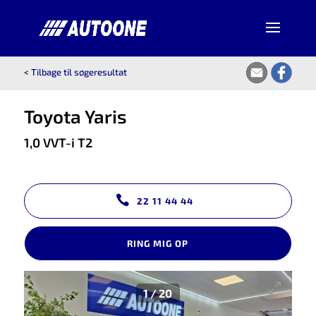
<
Tilbage til søgeresultat
Toyota Yaris
1,0 VVT-i T2
22 11 44 44
RING MIG OP
1
/
20