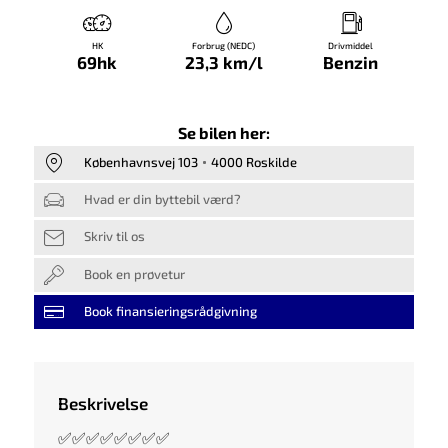
HK
Forbrug (NEDC)
Drivmiddel
69hk
23,3 km/l
Benzin
Se bilen her:
Københavnsvej 103
4000 Roskilde
Hvad er din byttebil værd?
Skriv til os
Book en prøvetur
Book finansieringsrådgivning
Beskrivelse
✅✅✅✅✅✅✅✅