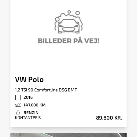
182km/h
Sikkerhed og økonomi
Km/L
CO2
18,9 km/l
122 gram/km
Antal Airbags
8
VW Polo
Rummelighed og mål
1,2 TSi 90 Comfortline DSG BMT
Karosseri
Antal døre
2016
Halvkombi Aut.
5
147.000
Bredde
Højde
BENZIN
1,68m
1,49m
89.800 KR.
KONTANTPRIS
Længde
Totalvægt
3,97m
1.580kg