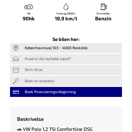
HK
Forbrug (NEDC)
Drivmiddel
90hk
18,9 km/l
Benzin
Se bilen her:
Københavnsvej 103
4000 Roskilde
Hvad er din byttebil værd?
Skriv til os
Book en prøvetur
Book finansieringsrådgivning
Beskrivelse
🚗 VW Polo 1,2 TSi Comfortline DSG