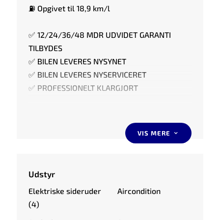
⛽ Opgivet til 18,9 km/l
✅ 12/24/36/48 MDR UDVIDET GARANTI
TILBYDES
✅ BILEN LEVERES NYSYNET
✅ BILEN LEVERES NYSERVICERET
✅ PROFESSIONELT KLARGJORT
🚗 HIGHLIGHTS AF UDSTYR
VIS MERE
3
⭐ DSG AUTOMATGEAR
⭐ EL-SOLTAG
⭐ FULD AUTOMATISK KLIMAANLÆG
Udstyr
⭐ FARTPILOT & SÆDEVARME
Elektriske sideruder
Aircondition
⭐ DOBBELT BAGAGERUMSBUND
(4)