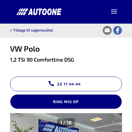
<
Tilbage til søgeresultat
VW Polo
1,2 TSi 90 Comfortline DSG
22 11 44 44
RING MIG OP
1
/
18