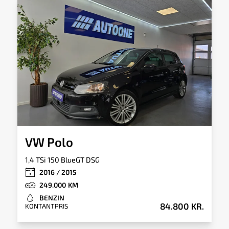
Tankkapacitet
Tilkoblingsvægt
med bremser
45l
1.000kg
Tilkoblingsvægt
uden bremser
551kg
VW Polo
1,4 TSi 150 BlueGT DSG
2016 / 2015
249.000
BENZIN
84.800 KR.
KONTANTPRIS